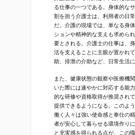
る仕事の一つである。
身体的な
割を担う介護士は、利用者の日
だ。介護の現場では、単なる身
ションや精神的な支えも求めら
要とされる。介護士の仕事は、
活を支えることに主眼が置かれ
助、排泄の介助など、日常生活
また、健康状態の観察や医療機
いた際には速やかに対応する能
的な研修や資格取得が推奨され
提供できるようになる。このよ
働く人々は強い使命感と奉仕の
者が安心して暮らせる環境作り
と充実感を得られる点が、この