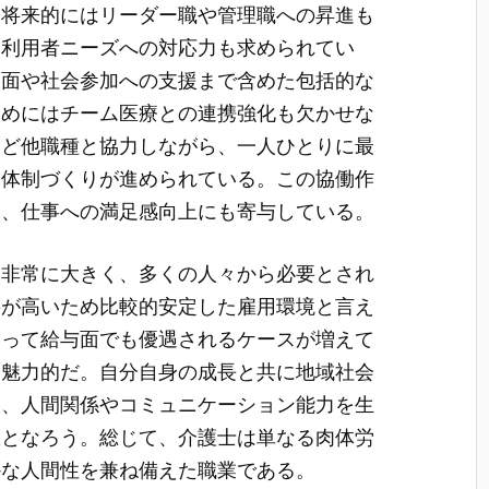
り将来的にはリーダー職や管理職への昇進も
る利用者ニーズへの対応力も求められてい
側面や社会参加への支援まで含めた包括的な
ためにはチーム医療との連携強化も欠かせな
など他職種と協力しながら、一人ひとりに最
る体制づくりが進められている。この協働作
り、仕事への満足感向上にも寄与している。
も非常に大きく、多くの人々から必要とされ
要が高いため比較的安定した雇用環境と言え
よって給与面でも優遇されるケースが増えて
て魅力的だ。自分自身の成長と共に地域社会
は、人間関係やコミュニケーション能力を生
肢となろう。総じて、介護士は単なる肉体労
かな人間性を兼ね備えた職業である。