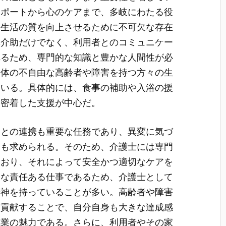
サポートから心のケアまで、多岐にわたる役
常生活の質を向上させるために不可欠な存在
体介助だけでなく、利用者とのコミュニケー
れるため、専門的な知識と豊かな人間性が必
身体の不自由な高齢者や障害を持つ方々の生
ている。具体的には、食事の補助や入浴の援
に密着した支援が中心だ。
関との連携も重要な任務であり、異変に気づ
力も求められる。そのため、介護士には専門
ており、それによって安全かつ適切なケアを
うな責任ある仕事であるため、介護士として
精神を持っていることが多い。高齢者や障害
に貢献することで、自分自身も大きな達成感
職業の魅力である。さらに、利用者やその家