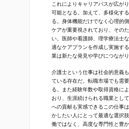
これによりキャリアパスが広が
可能となる。加えて、多様化す
る。身体機能だけでなく心理的
ケアが重要視されており、その
い。医師や看護師、理学療法士
適なケアプランを作成し実施す
業は新たな発見や学びにつなが
介護士という仕事は社会的意義
ている存在だ。転職市場でも需
る。また経験年数や取得資格に
おり、生涯続けられる職業とし
への貢献も実感できるこの仕事
かしたい人にとって最適な選択
働ではなく、高度な専門性と豊